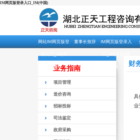
IM网页版登录入口_IM(中国)
网站IM网页版登
董事长致辞
IM网页版登录入
录入口_IM(中
口_IM(中国)概
财
国)
况
业务指南
项目管理
造价咨询
具
业
招标投标
司法鉴定
政府采购