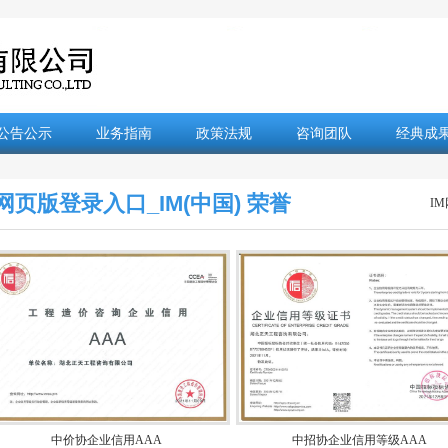
公告公示
业务指南
政策法规
咨询团队
经典成
网页版登录入口_IM(中国) 荣誉
I
中价协企业信用AAA
中招协企业信用等级AAA