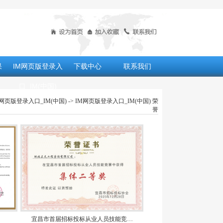
果
IM网页版登录入
下载中心
联系我们
口_IM(中国)
M网页版登录入口_IM(中国)
-> IM网页版登录入口_IM(中国) 荣
誉
宜昌市首届招标投标从业人员技能竞…