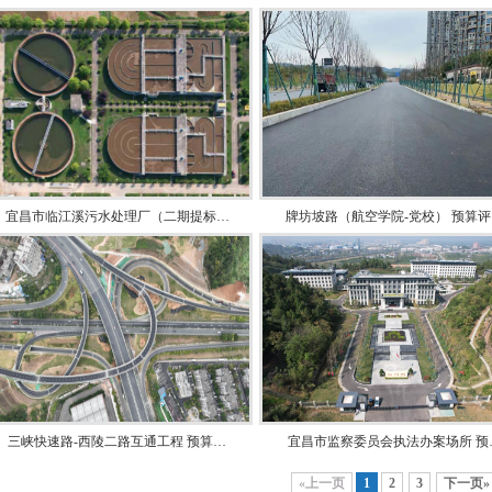
宜昌市临江溪污水处理厂（二期提标…
牌坊坡路（航空学院-党校） 预算评
三峡快速路-西陵二路互通工程 预算…
宜昌市监察委员会执法办案场所 预
«上一页
1
2
3
下一页»