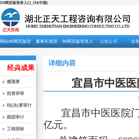
IM网页版登录入口_IM(中国)
网站IM网页版登
董事长致辞
IM网页版登录入
公告公示
业
录入口_IM(中
口_IM(中国)概
详细内容
国)
况
经典成果
宜昌市中医医
概预算
投资评审
结(决)算审计
宜昌市中医医院门
跟踪审计
亿元。
工程招标