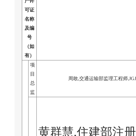
产许
可证
名称
及编
号
（如
有）
项
目
周敢,交通运输部监理工程师,JGJ07
总
监
黄群慧,住建部注