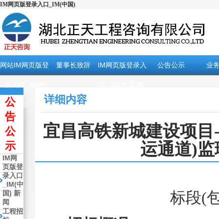
IM网页版登录入口_IM(中国)
网站IM网页版登
董事长致辞
IM网页版登录入
公告公示
业
录入口_IM(中
口_IM(中国)概
详细内容
公
国)
况
告
宜昌高铁新城建设项目
公
示
运通道)监
IM网
页版登
录入口
_IM(中
国) 新
标段(包)
闻
工程招