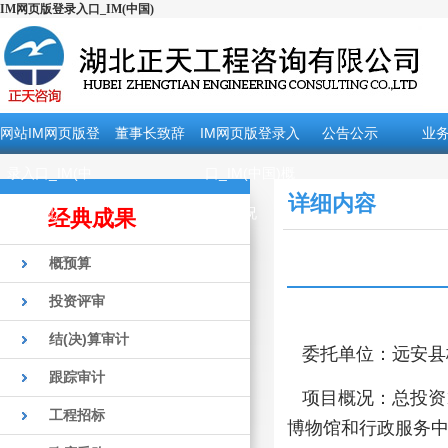
IM网页版登录入口_IM(中国)
网站IM网页版登
董事长致辞
IM网页版登录入
公告公示
业
录入口_IM(中
口_IM(中国)概
详细内容
国)
况
经典成果
概预算
投资评审
结(决)算审计
委托单位：
远安县
跟踪审计
项目概况：
总投资
工程招标
博物馆和行政服务