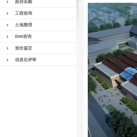
政府采购
工程咨询
土地整理
BIM咨询
造价鉴定
信息化评审