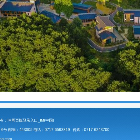
ed 版权所有：IM网页版登录入口_IM(中国)
编：443005 电话：0717-6593319 传真：0717-6243700
q.com