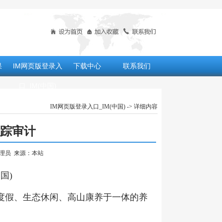
果
IM网页版登录入
下载中心
联系我们
口_IM(中国)
IM网页版登录入口_IM(中国)
-> 详细内容
跟踪审计
：管理员 来源：本站
国)
暑度假、生态休闲、高山康养于一体的养