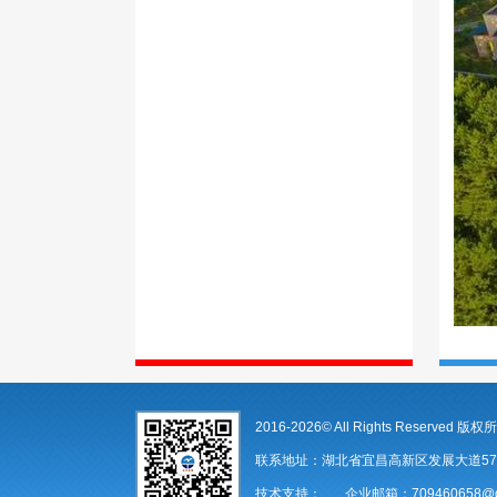
2016-2026© All Rights Reserv
联系地址：湖北省宜昌高新区发展大道57-6号 邮
技术支持： 企业邮箱：709460658@q