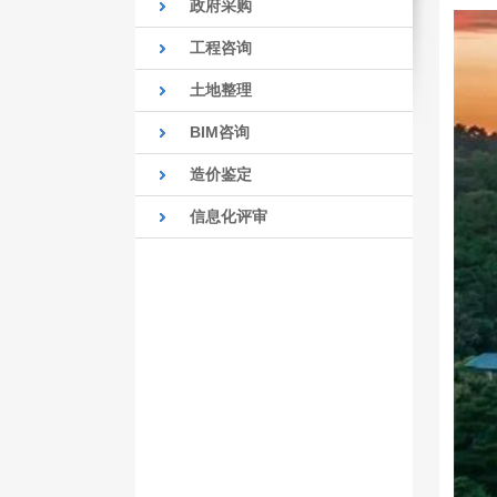
政府采购
工程咨询
土地整理
BIM咨询
造价鉴定
信息化评审