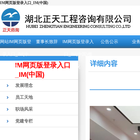
IM网页版登录入口_IM(中国)
网站IM网页版登
董事长致辞
IM网页版登录入
公告公示
业
录入口_IM(中
口_IM(中国)概
详细内容
IM网页版登录入口
国)
况
_IM(中国)
发展理念
员工天地
职场风采
党建专栏