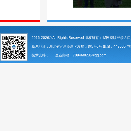
2016-2026© All Rights Reserved 版权所有：IM网页版登录入口
联系地址：湖北省宜昌高新区发展大道57-6号 邮编：443005 电话：07
技术支持： 企业邮箱：709460658@qq.com