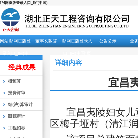
IM网页版登录入口_IM(中国)
网站IM网页版登
董事长致辞
IM网页版登录入
公告公示
业
录入口_IM(中
口_IM(中国)概
详细内容
国)
况
经典成果
宜昌
概预算
投资评审
结(决)算审计
宜昌夷陵妇女儿
跟踪审计
区梅子垭村（清江
工程招标