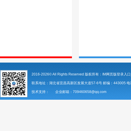
2016-2026© All Rights Reserved 版权所有：IM网页版登录入口
联系地址：湖北省宜昌高新区发展大道57-6号 邮编：443005 电话：07
技术支持： 企业邮箱：709460658@qq.com