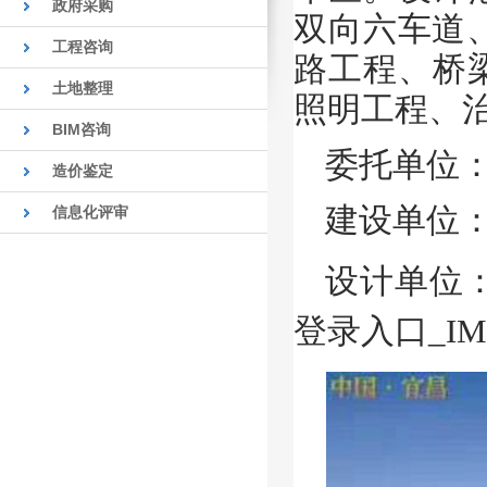
政府采购
双向六车道、
工程咨询
路工程、桥
土地整理
照明工程、治
BIM咨询
委托单位
造价鉴定
建设单位
信息化评审
设计单位
登录入口_IM