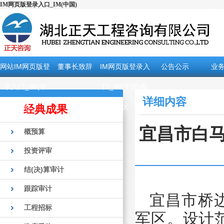
IM网页版登录入口_IM(中国)
网站IM网页版登
董事长致辞
IM网页版登录入
公告公示
业
录入口_IM(中
口_IM(中国)概
详细内容
国)
况
经典成果
宜昌市白马
概预算
投资评审
结(决)算审计
跟踪审计
宜昌市桥
工程招标
军区。设计范